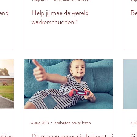
vend
Help jij mee de wereld
Be
wakkerschudden?
4 aug 2013
3 minuten om te lezen
7 ju
wij voor
De nieuwe generatie behoort niet
Gr