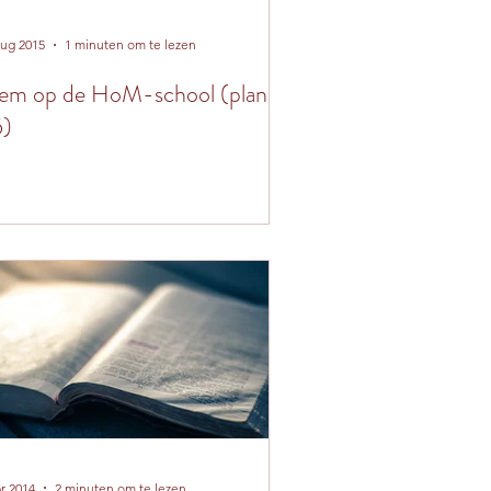
aug 2015
1 minuten om te lezen
em op de HoM-school (plan
5)
pr 2014
2 minuten om te lezen