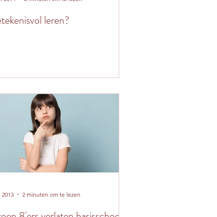
tekenisvol leren?
l 2013
2 minuten om te lezen
oep 8'ers verlaten basisschool