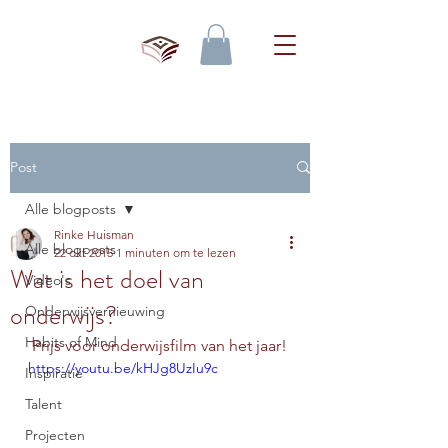
Post
Alle blogposts
Rinke Huisman
Alle blogposts
22 okt 2015
1 minuten om te lezen
Wat is het doel van
Video's
onderwijs?
Onderwijsvernieuwing
Habits of Mind
 Prijs voor onderwijsfilm van het jaar!
https://youtu.be/kHJg8UzIu9c
Inspiratie
Talent
Projecten