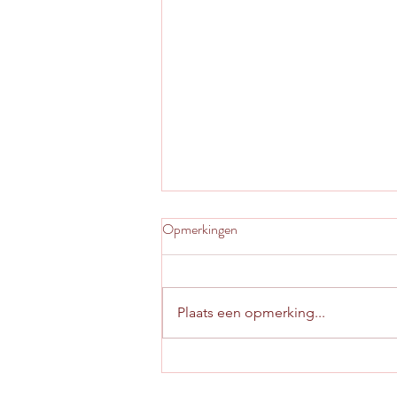
Opmerkingen
Plaats een opmerking...
De nederigheid van niet weten