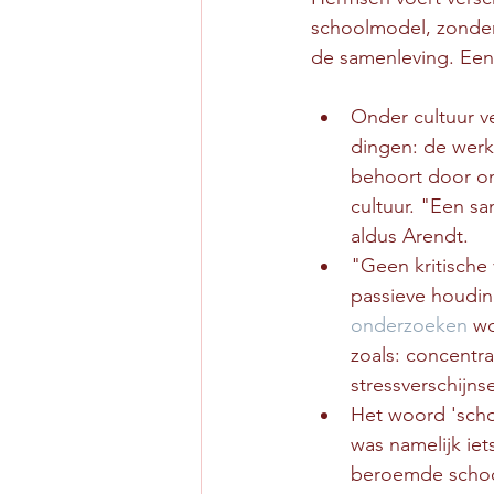
schoolmodel, zonder
de samenleving. Een 
Onder cultuur v
dingen: de werke
behoort door on
cultuur. "Een sa
aldus Arendt.
"Geen kritische 
passieve houding
onderzoeken
 w
zoals: concentra
stressverschijns
Het woord 'schoo
was namelijk iet
beroemde school 