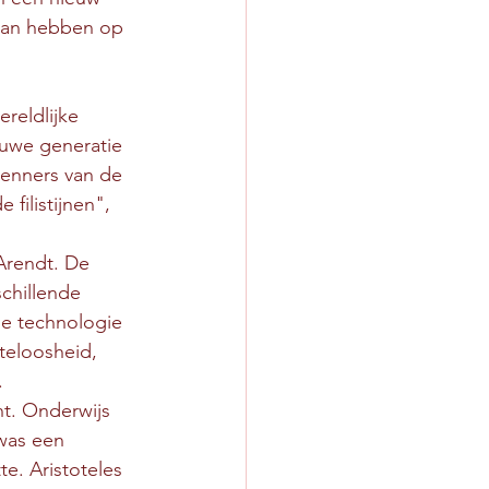
kan hebben op 
reldlijke 
euwe generatie 
kenners van de 
filistijnen", 
Arendt. De 
chillende 
le technologie 
teloosheid, 
.
nt. Onderwijs 
was een 
e. Aristoteles 