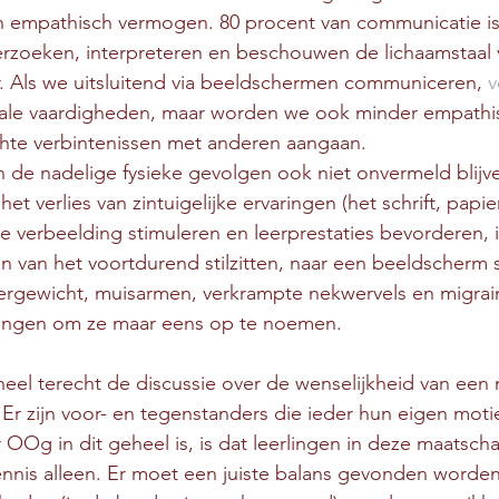
 empathisch vermogen. 80 procent van communicatie is 
rzoeken, interpreteren en beschouwen de lichaamstaal 
. Als we uitsluitend via beeldschermen communiceren, 
v
iale vaardigheden, maar worden we ook minder empathi
chte verbintenissen met anderen aangaan.
 de nadelige fysieke gevolgen ook niet onvermeld blijve
et verlies van zintuigelijke ervaringen (het schrift, papier,
 de verbeelding stimuleren en leerprestaties bevorderen, 
van het voortdurend stilzitten, naar een beeldscherm st
ergewicht, muisarmen, verkrampte nekwervels en migrai
ingen om ze maar eens op te noemen.
eel terecht de discussie over de wenselijkheid van een 
 Er zijn voor- en tegenstanders die ieder hun eigen mot
OOg in dit geheel is, is dat leerlingen in deze maatscha
nnis alleen. Er moet een juiste balans gevonden worden