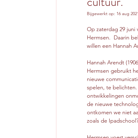
cultuur.
Bijgewerkt op:
16 aug 202
Op zaterdag 29 juni 
Hermsen.  Daarin bek
willen een Hannah Ar
Hannah Arendt (1906-
Hermsen gebruikt he
nieuwe communicatie
spelen, te belichten.
ontwikkelingen onmog
de nieuwe technologi
ontkomen we niet aan
zoals de Ipadschool
Hermsen voert versc