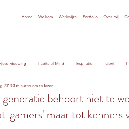
Home
Welkom
Werkwijze
Portfolio
Over mij
Co
jsvernieuwing
Habits of Mind
Inspiratie
Talent
P
ug 2013
3 minuten om te lezen
generatie behoort niet te w
ot 'gamers' maar tot kenners 