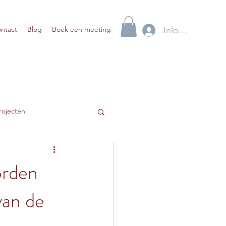
Inloggen
ntact
Blog
Boek een meeting
rojecten
orden
van de