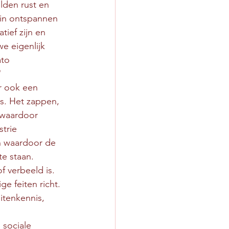
lden rust en 
 in ontspannen 
ief zijn en 
e eigenlijk 
ato 
"
r ook een 
s. Het zappen, 
 waardoor 
trie 
n waardoor de 
te staan.
 verbeeld is. 
e feiten richt. 
itenkennis, 
sociale 