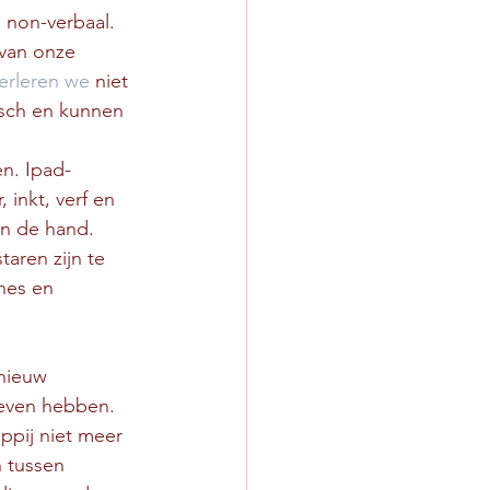
non-verbaal. 
van onze 
erleren we
 niet 
sch en kunnen 
n. Ipad-
 inkt, verf en 
in de hand. 
aren zijn te 
nes en 
nieuw 
ieven hebben. 
ppij niet meer 
 tussen 