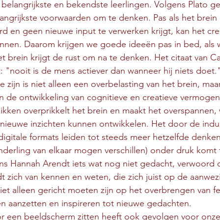
 belangrijkste en bekendste leerlingen. Volgens Plato ge
langrijkste voorwaarden om te denken. Pas als het brein
d en geen nieuwe input te verwerken krijgt, kan het creat
innen. Daarom krijgen we goede ideeën pas in bed, als w
et brein krijgt de rust om na te denken. Het citaat van C
: "nooit is de mens actiever dan wanneer hij niets doet.
 zijn is niet alleen een overbelasting van het brein, maa
 de ontwikkeling van cognitieve en creatieve vermogen
likken overprikkelt het brein en maakt het overspannen,
 nieuwe inzichten kunnen ontwikkelen. Het door de indus
igitale formats leiden tot steeds meer hetzelfde denke
 onderling van elkaar mogen verschillen) onder druk komt 
ns Hannah Arendt iets wat nog niet gedacht, verwoord of
 zich van kennen en weten, die zich juist op de aanwezig
et alleen gericht moeten zijn op het overbrengen van fe
 aanzetten en inspireren tot nieuwe gedachten.
r een beeldscherm zitten heeft ook gevolgen voor onze 