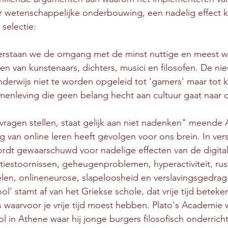
 wetenschappelijke onderbouwing, een nadelig effect 
selectie:
erstaan we de omgang met de minst nuttige en meest we
n van kunstenaars, dichters, musici en filosofen. De ni
derwijs niet te worden opgeleid tot 'gamers' maar tot 
menleving die geen belang hecht aan cultuur gaat naar de 
vragen stellen, staat gelijk aan niet nadenken" meende 
 van online leren heeft gevolgen voor ons brein. In vers
ordt gewaarschuwd voor nadelige effecten van de digita
tiestoornissen, geheugenproblemen, hyperactiviteit, rus
elen, onlineneurose, slapeloosheid en verslavingsgedrag
l' stamt af van het Griekse schole, dat vrije tijd beteke
s waarvoor je vrije tijd moest hebben. Plato's Academie 
in Athene waar hij jonge burgers filosofisch onderrichtt