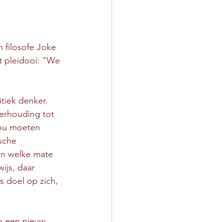
n filosofe Joke 
t pleidooi: "We 
tiek denker. 
erhouding tot 
zou moeten 
sche 
in welke mate 
ijs, daar 
 doel op zich, 
n een nieuw 