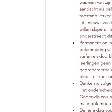
was een van zijn
aandacht als be
toestand verkeer
iets nieuws verz
willen slapen. H
onderstreept dit
Permanent online
belemmering van
surfen en doork
leerlingen geen
geprepareerde d
pluraliteit (het
Denken is volge
Het onderscheidt
Onderwijs zou ni
maar ook moeten
De hele dag voo