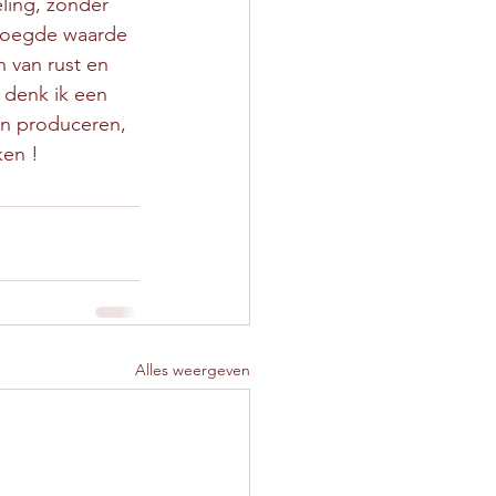
ling, zonder 
evoegde waarde 
 van rust en 
 denk ik een 
n produceren, 
ken !
Alles weergeven