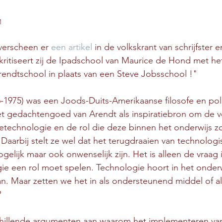
1
verscheen er 
een artikel
 in de volkskrant van schrijfster e
ritiseert zij de Ipadschool van Maurice de Hond met he
endtschool in plaats van een Steve Jobsschool !"
1975) was een Joods-Duits-Amerikaanse filosofe en poli
t gedachtengoed van Arendt als inspiratiebron om de v
technologie en de rol die deze binnen het onderwijs 
 Daarbij stelt ze wel dat het terugdraaien van technologi
elijk maar ook onwenselijk zijn. Het is alleen de vraag 
e een rol moet spelen. Technologie hoort in het onderw
. Maar zetten we het in als ondersteunend middel of als
?
hillende argumenten aan waarom het implementeren va