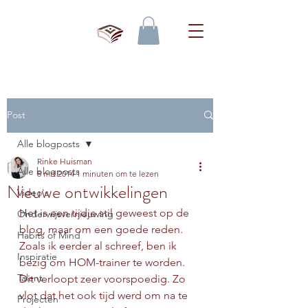
Post
Alle blogposts
Rinke Huisman
Alle blogposts
8 mrt 2014
1 minuten om te lezen
Nieuwe ontwikkelingen
Video's
Het is een tijdje stil geweest op de 
Onderwijsvernieuwing
blog, maar om een goede reden. 
Habits of Mind
Zoals ik eerder al schreef, ben ik 
Inspiratie
bezig om HOM-trainer te worden. 
Talent
Dit verloopt zeer voorspoedig. Zo 
vlot dat het ook tijd werd om na te 
Projecten