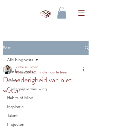
Post
Alle blogposts
Rinke Huisman
Alle blogposts
10 aug 2021
2 minuten om te lezen
De nederigheid van niet
Video's
weten
Onderwijsvernieuwing
Habits of Mind
Inspiratie
Talent
Projecten