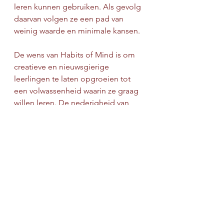
leren kunnen gebruiken. Als gevolg 
daarvan volgen ze een pad van 
weinig waarde en minimale kansen.
De wens van Habits of Mind is om 
creatieve en nieuwsgierige 
leerlingen te laten opgroeien tot 
een volwassenheid waarin ze graag 
willen leren. De nederigheid van 
weten en toegeven dat we het niet 
weten - en niet bang zijn om 
erachter te komen - is de hoogste 
vorm van denken die we ooit zullen 
leren.
Habits of Mind