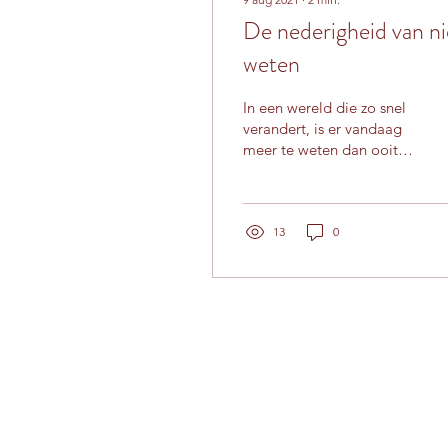
De nederigheid van ni
weten
In een wereld die zo snel
verandert, is er vandaag
meer te weten dan ooit
tevoren. En die uitdaging
om elke dag, elke week,
elke maand en...
13
0