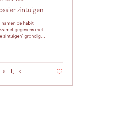
ssier zintuigen
 namen de habit
erzamel gegevens met
je zintuigen’ grondig
er de loep en het
erde ons verrassende
ichten op. Dossier...
8
0