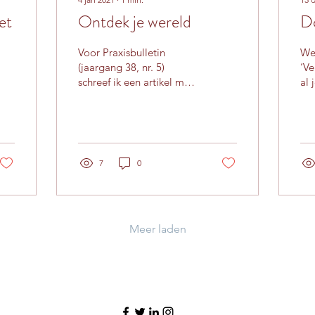
et
Ontdek je wereld
Do
Voor Praxisbulletin
We
(jaargang 38, nr. 5)
‘V
schreef ik een artikel met
al 
een lessenserrie over het
ond
toekomstperspectief en
lev
wereldbeeld van...
inz
7
0
Meer laden