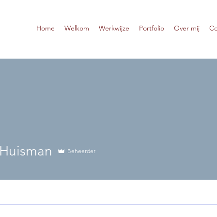
Home
Welkom
Werkwijze
Portfolio
Over mij
Co
 Huisman
Beheerder