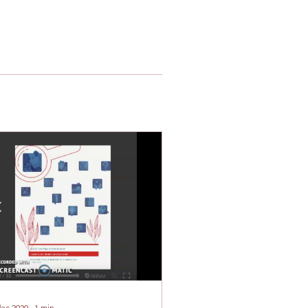
dec 2020
∙
1
min.