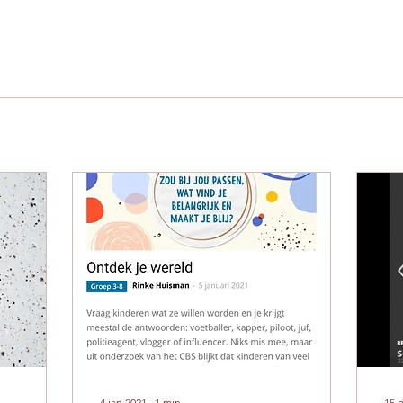
4 jan 2021
∙
1
min.
15 