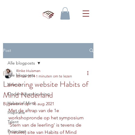
Post
Alle blogposts
Rinke Huisman
Alle blogposts
20 nov 2014
1 minuten om te lezen
Lancering website Habits of
Video's
Mind Nederland
Onderwijsvernieuwing
Habits of Mind
Bijgewerkt op:
16 aug 2021
Met de aftrap van de 1e 
Inspiratie
workshopronde op het symposium 
Talent
'Stem van de leerling' is tevens de 
Projecten
(nieuwe) site van Habits of Mind 