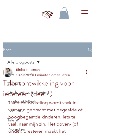
Post
Alle blogposts
Rinke Huisman
Alle blogposts
18 jun 2014
1 minuten om te lezen
Talentontwikkeling voor
Video's
iedereen (deel 1)
Onderwijsvernieuwing
Habits of Mind
Talentontwikkeling wordt vaak in 
verband gebracht met begaafde of 
Inspiratie
hoogbegaafde kinderen. Iets te 
Talent
vaak naar mijn zin. Het boven- (of 
Projecten
onder) presteren maakt het 