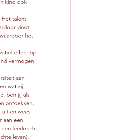
en kind ook 
Het talent 
rdoor vindt 
 waardoor het 
itief effect op 
erend vermogen 
siteit aan 
n wat zij 
, ben jij als 
en ontdekken, 
k uit en wees 
r aan een 
 een leerkracht 
chte leven).