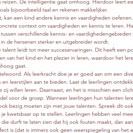
reizen. De intelligentie gaat omhoog. Hierdoor leert e
oals bijvoorbeeld taal en rekenen makkelijker.
nt, kan een kind andere kennis en vaardigheden oefenen. 
oncrete context om vaardigheden en kennis te leren. Hie
ts tussen verschillende kennis- en vaardighedengebieden
in de hersenen sterker en uitgebreider wordt. 
 talent leidt tot meer succeservaringen. Dit heeft een pos
en van het kind en het plezier in leren, waardoor het l
mhoog gaat.
eutelwoord. Als leerkracht doe je er goed aan om een diver
en leerstijlen aan te bieden. Laat de leerlingen ontdekke
zij willen leren. Daarnaast, en het is misschien een cliché
del voor de groep. Wanneer leerlingen hun talenten ler
t ook bezig moeten zijn met jouw talenten. Spreek dit oo
 je kwetsbaar op te stellen. Leerlingen hebben veel mee
die durft te laten zien dat hij ook fouten maakt, dan aan
rfect is (dat is immers ook geen weerspiegeling van het e