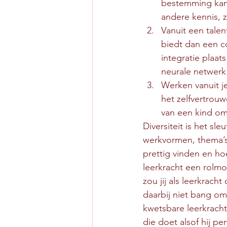
bestemming kan 
andere kennis, z
Vanuit een tale
biedt dan een c
integratie plaa
neurale netwerk 
Werken vanuit je
het zelfvertrouw
van een kind o
Diversiteit is het sl
werkvormen, thema’s 
prettig vinden en hoe 
leerkracht een rolmo
zou jij als leerkrach
daarbij niet bang om
kwetsbare leerkracht 
die doet alsof hij pe