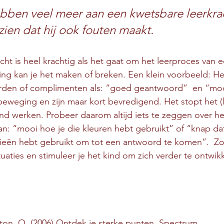
bben veel meer aan een kwetsbare leerkrac
 zien dat hij ook fouten maakt.
cht is heel krachtig als het gaat om het leerproces van 
ng kan je het maken of breken. Een klein voorbeeld: He
den of complimenten als: “goed geantwoord”  en “moo
 beweging en zijn maar kort bevredigend. Het stopt het (
nd werken. Probeer daarom altijd iets te zeggen over he
an: “mooi hoe je die kleuren hebt gebruikt” of “knap dat
gieën hebt gebruikt om tot een antwoord te komen”.  Zo
tuaties en stimuleer je het kind om zich verder te ontwik
ton, O. (2006) Ontdek je sterke punten. Spectrum.