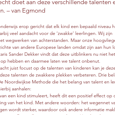
echt doet aan deze verschillende talenten 
n. – van Egmond
onderwijs erop gericht dat elk kind een bepaald niveau h
arbij veel aandacht voor de ‘zwakke’ leerlingen. Wij zijn 
et wegwerken van achterstanden. Maar onze hoogvliege
ichte van andere Europese landen omdat zijn aan hun lo
aris Sander Dekker vindt dat deze uitblinkers nu niet he
ht op hebben en daarmee laten we talent onbenut. 
acht juist focust op de talenten van kinderen kan je deze
 deze talenten de zwakkere plekken verbeteren. Drie bel
De Noordwijkse Methode die het belang van talent en le
ierbij aanhalen:
t van een kind stimuleert, heeft dit een positief effect o
ing van het kind. Met andere woorden: het wegennet va
gen wordt sterker, waardoor ook andere informatie makke