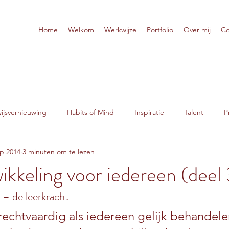
Home
Welkom
Werkwijze
Portfolio
Over mij
Co
jsvernieuwing
Habits of Mind
Inspiratie
Talent
P
ep 2014
3 minuten om te lezen
ikkeling voor iedereen (deel 
 – de leerkracht
nrechtvaardig als iedereen gelijk behandel