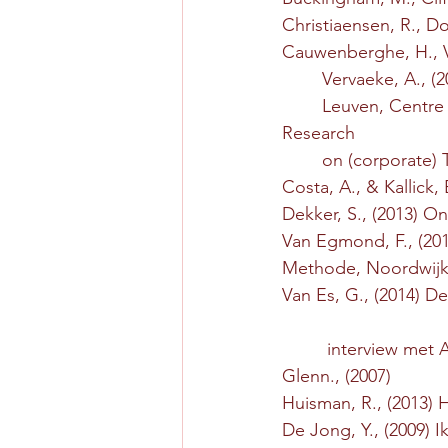
Christiaensen, R., Doc
Cauwenberghe, H., V
        Vervaeke, 
        Leuven, Centre for Research on Lifelong Learning and Participation Centre for 
Research   
        on (corpora
Costa, A., & Kallick,
Dekker, S., (2013) O
Van Egmond, F., (20
Methode, Noordwijk
Van Es, G., (2014) D
         interview
Glenn., (2007) 
Huisman, R., (2013) 
De Jong, Y., (2009) I