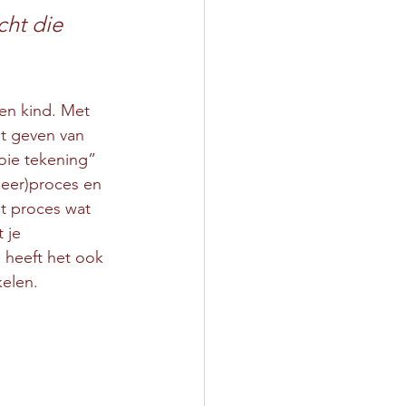
ht die 
een kind. Met 
t geven van 
ie tekening” 
leer)proces en 
t proces wat 
 je 
 heeft het ook 
kelen. 