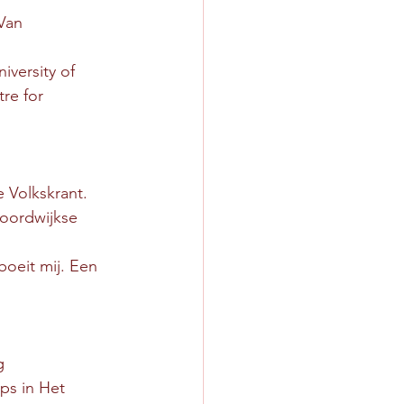
 Van 
iversity of     
e Volkskrant.
oordwijkse 
oeit mij. Een 
g 
ps in Het  