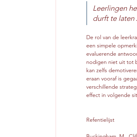
Leerlingen he
durft te laten
De rol van de leerkra
een simpele opmerki
evaluerende antwoor
nodigen niet uit tot
kan zelfs demotivere
eraan vooraf is gega
verschillende strate
effect in volgende si
Refentielijst
Buckingham, M., Clif