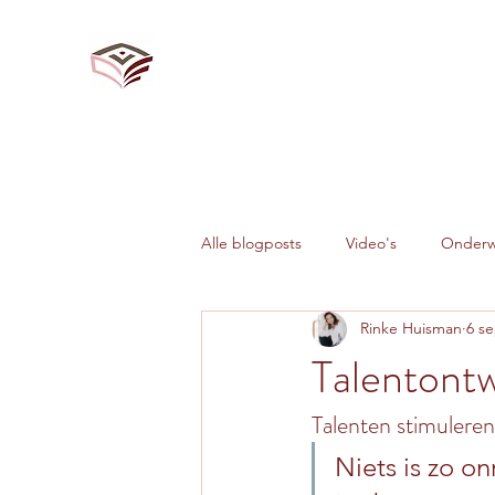
Alle blogposts
Video's
Onderwi
Rinke Huisman
6 s
Veranderkunde
Talentontw
Talenten stimuleren
Niets is zo o