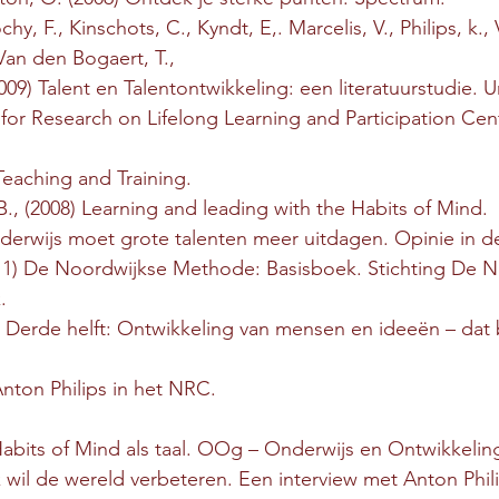
hy, F., Kinschots, C., Kyndt, E,. Marcelis, V., Philips, k.,
an den Bogaert, T.,
A., (2009) Talent en Talentontwikkeling: een literatuurstudie. Un
te) Teaching and Training. 
 B., (2008) Learning and leading with the Habits of Mind. 
nderwijs moet grote talenten meer uitdagen. Opinie in d
11) De Noordwijkse Methode: Basisboek. Stichting De N
.
e Derde helft: Ontwikkeling van mensen en ideeën – dat b
 met Anton Philips in het NRC.
Habits of Mind als taal. OOg – Onderwijs en Ontwikkelin
k wil de wereld verbeteren. Een interview met Anton Phili