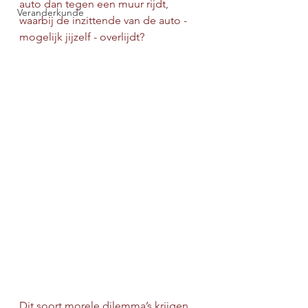
auto dan tegen een muur rijdt, 
Veranderkunde
waarbij de inzittende van de auto - 
mogelijk jijzelf - overlijdt?
Dit soort morele dilemma’s krijgen 