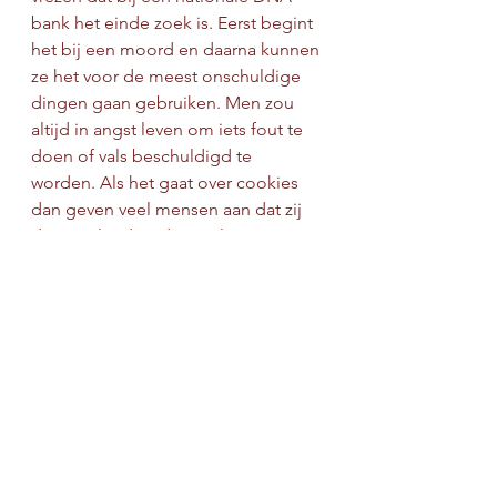
bank het einde zoek is. Eerst begint 
het bij een moord en daarna kunnen 
ze het voor de meest onschuldige 
dingen gaan gebruiken. Men zou 
altijd in angst leven om iets fout te 
doen of vals beschuldigd te 
worden. Als het gaat over cookies 
dan geven veel mensen aan dat zij 
dit vervelend vinden en liever 
anoniem surfen op het web. Echter 
moet men wel realiseren dat 
cookies het mogelijk maken dat je 
gratis van diensten zoals google 
gebruik kunt maken. It's the price 
you pay. Je levert een stukje privacy 
in voor een stukje service.
Wat mij het meest opviel is dat 