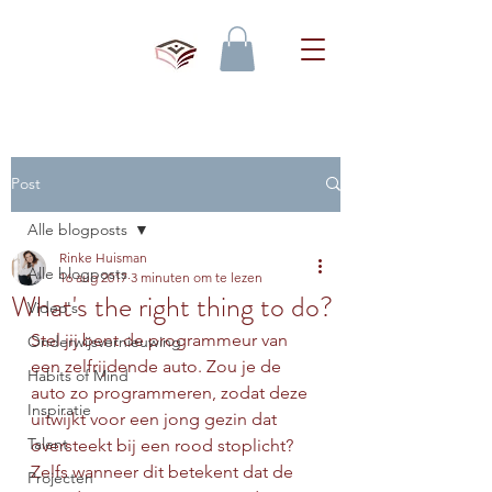
Post
Alle blogposts
Rinke Huisman
Alle blogposts
16 aug 2017
3 minuten om te lezen
What's the right thing to do?
Video's
Stel jij bent de programmeur van 
Onderwijsvernieuwing
een zelfrijdende auto. Zou je de 
Habits of Mind
auto zo programmeren, zodat deze 
Inspiratie
uitwijkt voor een jong gezin dat 
Talent
oversteekt bij een rood stoplicht? 
Zelfs wanneer dit betekent dat de 
Projecten