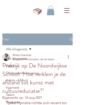
Post
Alle blogposts
Rinke Huisman
Alle blogposts
24 jul 2014
4 minuten om te lezen
Praktijk op De Noordwijkse
Video's
School: ‘Hoe verklein je de
Onderwijsvernieuwing
afstand tot kunst met
Habits of Mind
Inspiratie
cultuureducatie?’
Talent
Bijgewerkt op:
16 aug 2021
Projecten
Tynke Hymstra richtte zich recent tot 