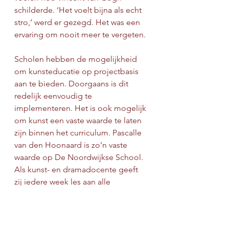
schilderde. ‘Het voelt bijna als echt 
stro,’ werd er gezegd. Het was een 
ervaring om nooit meer te vergeten.
Scholen hebben de mogelijkheid 
om kunsteducatie op projectbasis 
aan te bieden. Doorgaans is dit 
redelijk eenvoudig te 
implementeren. Het is ook mogelijk 
om kunst een vaste waarde te laten 
zijn binnen het curriculum. Pascalle 
van den Hoonaard is zo’n vaste 
waarde op De Noordwijkse School. 
Als kunst- en dramadocente geeft 
zij iedere week les aan alle 
leerlingen van de school. Volgens 
een vast programma maken de 
kinderen kennis met diverse 